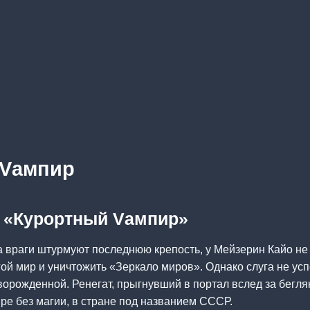
 Vампир
а «Курортный Vампир»
 а враги штурмуют последнюю крепость, у Мейзерин Кайо не
угой мир и уничтожить «Зеркало миров». Однако слуга не ус
орожденной. Ренегат, прыгнувший в портал вслед за беглян
ире без магии, в стране под названием СССР.