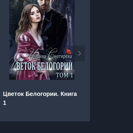
Цветок Белогории. Книга
Царь н
1