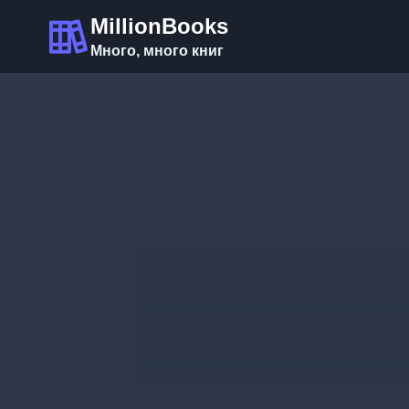
Перейти
MillionBooks
к
Много, много книг
содержимому