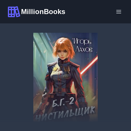
Перейти
MillionBooks
к
содержимому