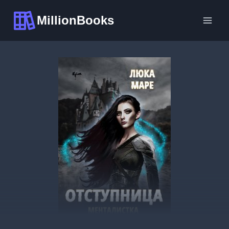
Перейти
MillionBooks
к
содержимому