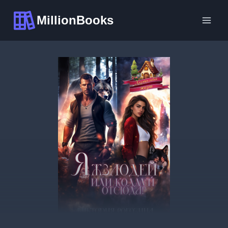
Перейти
MillionBooks
к
содержимому