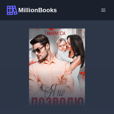
Перейти
MillionBooks
к
содержимому