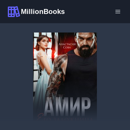
Перейти
MillionBooks
к
содержимому