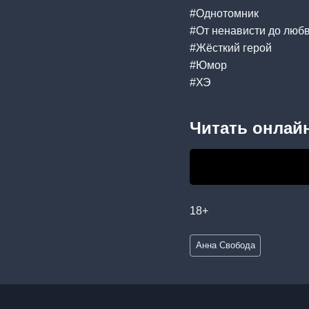
#Однотомник
#От ненависти до люб
#Жёсткий герой
#Юмор
#ХЭ
Читать онлайн
18+
Метки
Анна Свобода
записи: