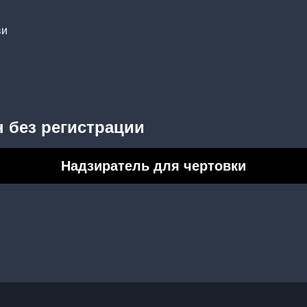
ви
 без регистрации
Надзиратель для чертовки