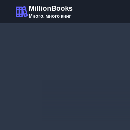
Перейти
MillionBooks
к
Много, много книг
содержимому