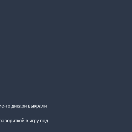
ие-то дикари выкрали
фавориткой в игру под