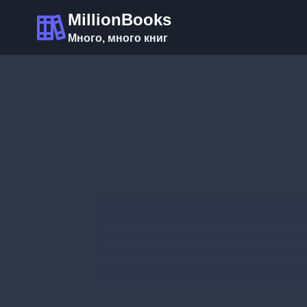
Перейти
MillionBooks
к
Много, много книг
содержимому