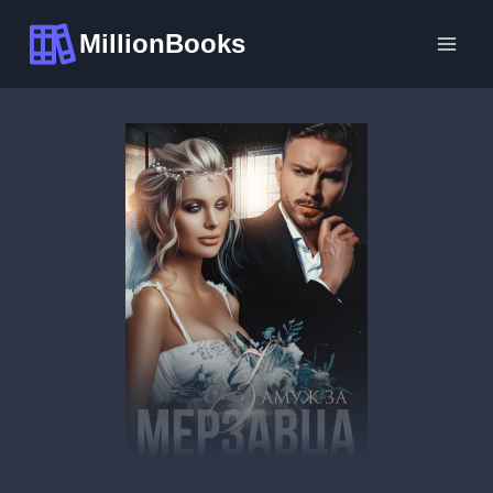
Перейти
MillionBooks
к
содержимому