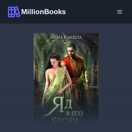
Перейти
MillionBooks
к
содержимому