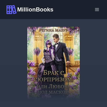
Перейти
MillionBooks
к
содержимому