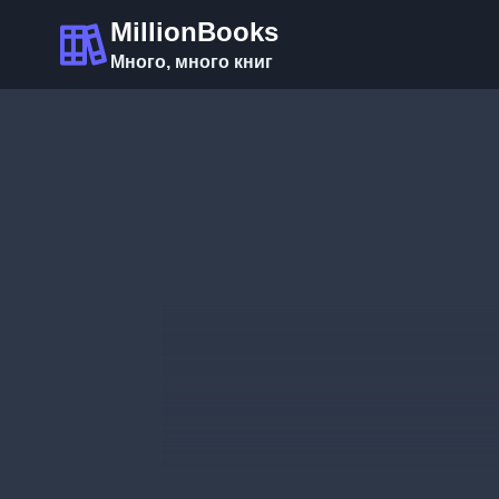
Перейти
MillionBooks
к
Много, много книг
содержимому