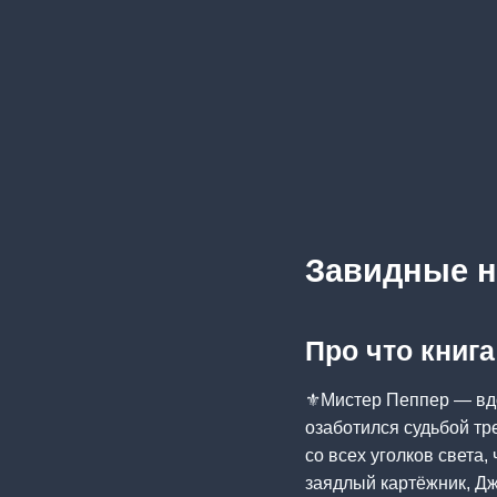
Завидные 
Про что книг
⚜️Мистер Пеппер — вд
озаботился судьбой тр
со всех уголков света
заядлый картёжник, Дж