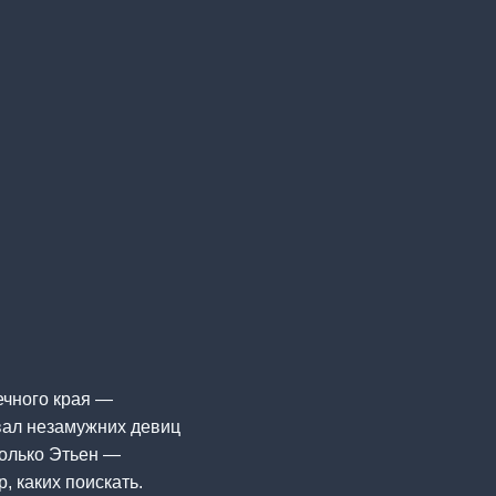
ечного края —
звал незамужних девиц
только Этьен —
 каких поискать.