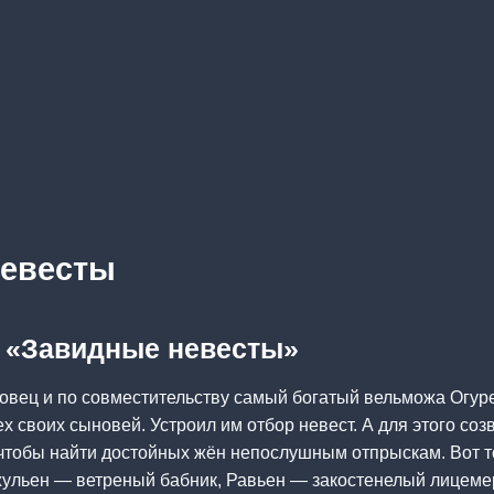
невесты
а «Завидные невесты»
овец и по совместительству самый богатый вельможа Огур
ех своих сыновей. Устроил им отбор невест. А для этого со
, чтобы найти достойных жён непослушным отпрыскам. Вот 
ульен — ветреный бабник, Равьен — закостенелый лицемер,