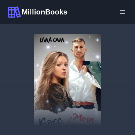
Перейти
MillionBooks
к
содержимому