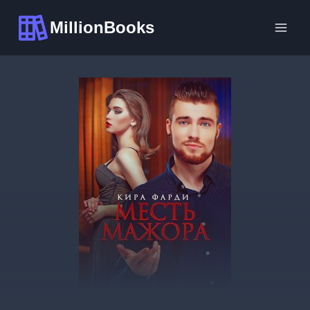
Перейти
MillionBooks
к
содержимому