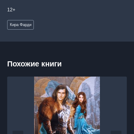
12+
Метки
Кира Фарди
записи:
Похожие книги