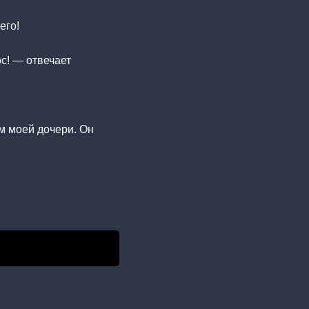
его!
ос! — отвечает
м моей дочери. Он