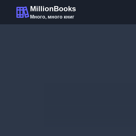
Перейти
MillionBooks
к
Много, много книг
содержимому