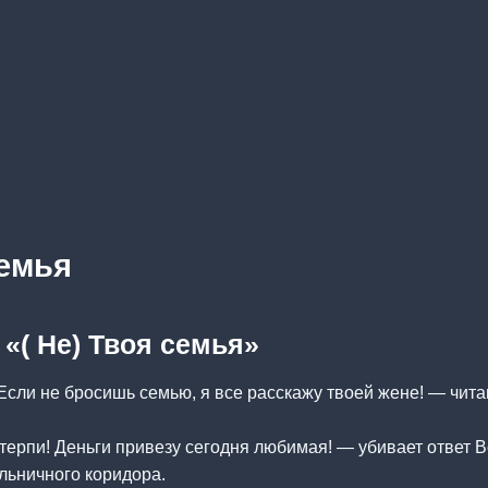
семья
 «( Не) Твоя семья»
 Если не бросишь семью, я все расскажу твоей жене! — чит
отерпи! Деньги привезу сегодня любимая! — убивает ответ 
льничного коридора.