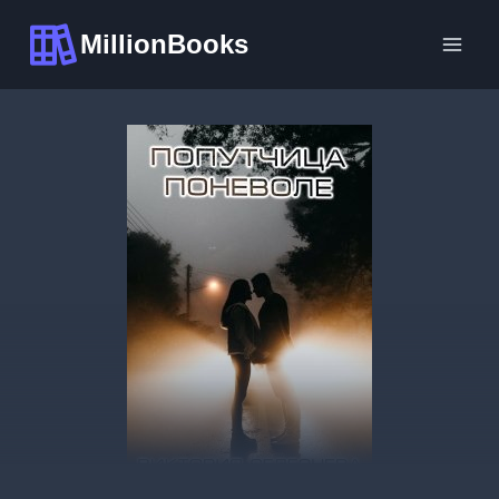
Перейти
MillionBooks
к
содержимому