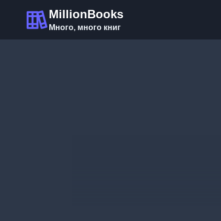
Перейти
MillionBooks
к
Много, много книг
содержимому