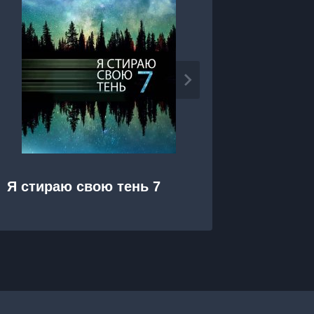
Я стираю свою тень 7
Я стир