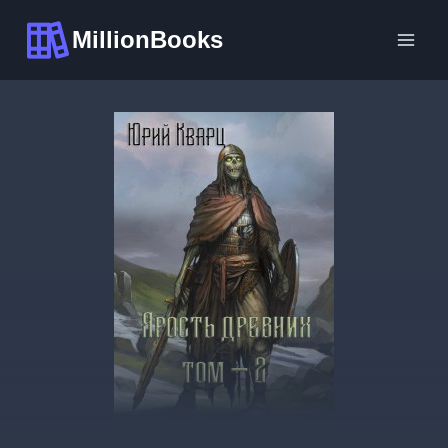
Перейти
MillionBooks
к
содержимому