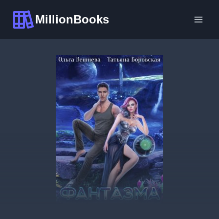
Перейти
MillionBooks
к
содержимому