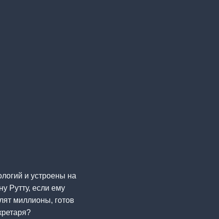
ологий и устроены на
у Рутту, если ему
улят миллионы, готов
кретаря?