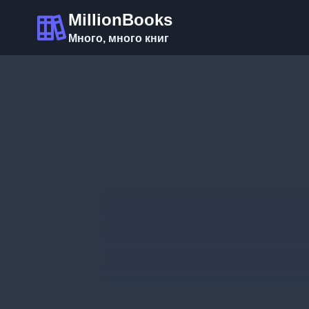
Перейти
MillionBooks
к
Много, много книг
содержимому