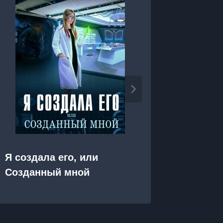
Я создала его, или
Я прос
Созданный мной