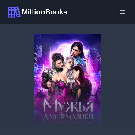
Перейти
MillionBooks
к
содержимому