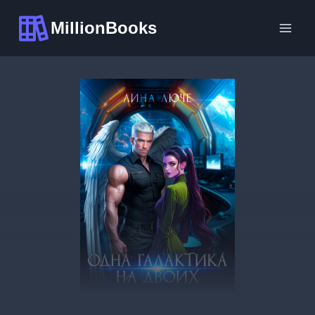
Перейти
MillionBooks
к
содержимому