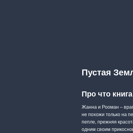
Пустая Зем
Про что книг
Жанна и Рооман – вра
не похожи только на п
пепле, прежняя красот
одним своим прикоснов