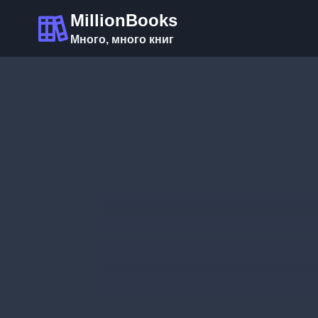
Перейти
MillionBooks
к
Много, много книг
содержимому