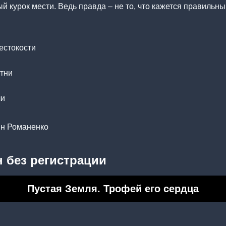
й курок мести. Ведь правда – не то, что кажется правильны
.
жестокости
тни
ли
ин Романенко
 без регистрации
Пустая Земля. Трофей его сердца