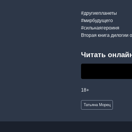
#другиепланеты
#мирбудущего
#сильнаягероиня
Вторая книга дилогии 
Читать онлайн
18+
Метки
Татьяна Морец
записи: