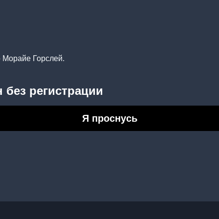
о Морайе Горслей.
 без регистрации
Я проснусь