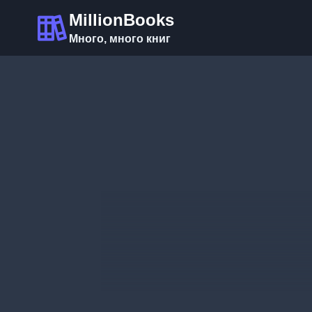
Перейти
MillionBooks
к
Много, много книг
содержимому