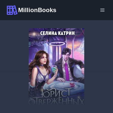
Перейти
MillionBooks
к
содержимому