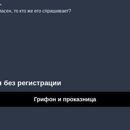
.
ласен, то кто же его спрашивает?
 без регистрации
Грифон и проказница