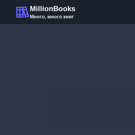
Перейти
MillionBooks
к
Много, много книг
содержимому