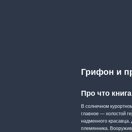
Грифон и п
Про что книг
В солнечном курортно
главное — холостой ге
надменного красавца. 
племянника. Вооружив