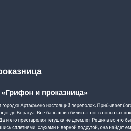
роказница
а «Грифон и проказница»
м городке Артафьено настоящий переполох. Прибывает бога
рцог де Верагуа. Все барышни сбились с ног в попытках по
Да и его престарелая тетушка не дремлет. Решила во что бы
шись сплетнями, слухами и верной подругой, она найдет е