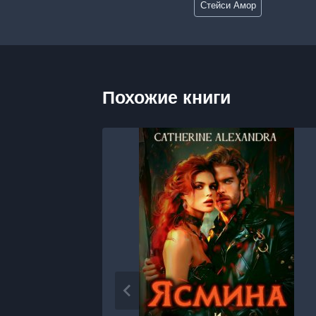
Стейси Амор
записи:
Похожие книги