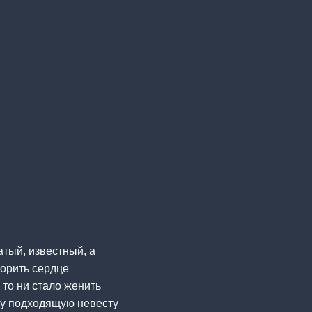
тый, известный, а
корить сердце
 то ни стало женить
му подходящую невесту