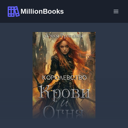
Перейти
MillionBooks
к
содержимому