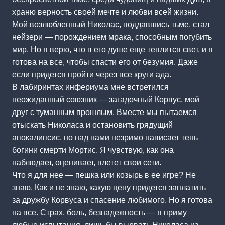
храню верность своей мечте и любви всей жизни.
Мой возлюбленный Николас, поддавшись тьме, стал
нейзери — порождением мрака, способным погубить
мир. Но я верю, что в его душе еще теплится свет, и я
готова на все, чтобы спасти его от безумия. Даже
если придется пройти через все круги ада.
В лабиринтах инфериума мне встретился
неожиданный союзник — загадочный Корвус, мой
друг с туманным прошлым. Вместе мы пытаемся
отыскать Николаса и остановить грядущий
апокалипсис, но над нами незримо нависает тень
богини смерти Мортис. Я чувствую, как она
наблюдает, оценивает, плетет свои сети.
Что я для нее — пешка или козырь в ее игре? Не
знаю. Как и не знаю, какую цену придется заплатить
за дружбу Корвуса и спасение любимого. Но я готова
на все. Страх, боль, безнадежность — я приму