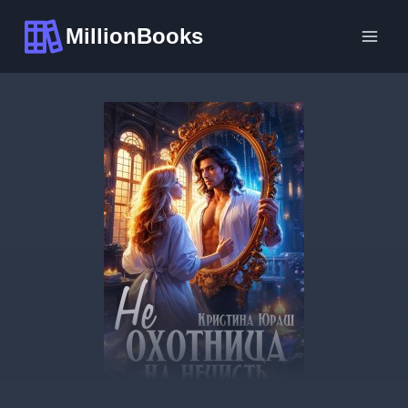
Перейти
MillionBooks
к
содержимому