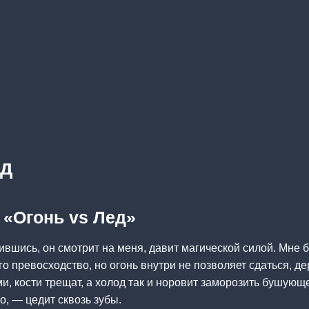
ед
 «Огонь vs Лед»
шись, он смотрит на меня, давит магической силой. Мне 
го превосходство, но огонь внутри не позволяет сдаться, д
, кости трещат, а холод так и норовит заморозить бушую
, — цедит сквозь зубы.