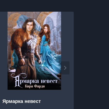
Ярмарка невест
Яркие 
Беспол