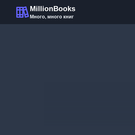
Перейти
MillionBooks
к
Много, много книг
содержимому