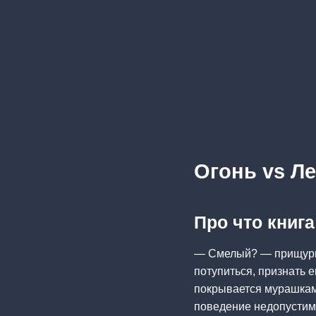
Огонь vs Л
Про что книга
— Смелый? — прищурив
потупиться, признать е
покрывается мурашками
поведение недопустимо