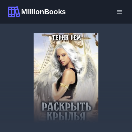
Перейти
MillionBooks
к
содержимому