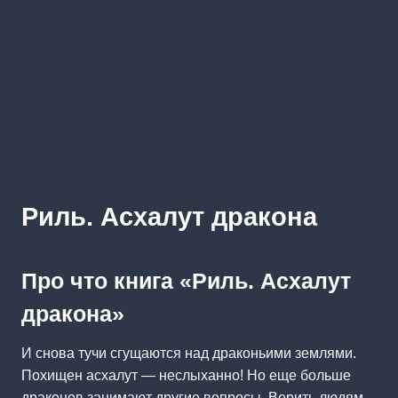
Риль. Асхалут дракона
Про что книга «Риль. Асхалут
дракона»
И снова тучи сгущаются над драконьими землями.
Похищен асхалут — неслыханно! Но еще больше
драконов занимают другие вопросы. Верить людям