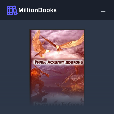
Перейти
MillionBooks
к
содержимому