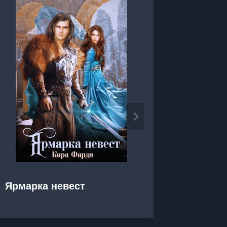
Ярмарка невест
Яркие 
Беспол