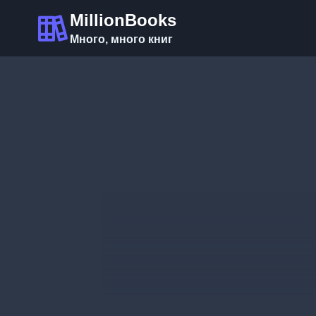
Перейти
MillionBooks
к
Много, много книг
содержимому