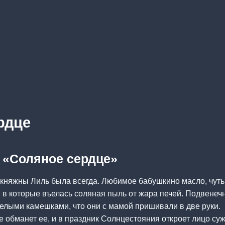
рдце
а «Соляное сердце»
 княжны Лиль была всегда. Любимое бабушкино масло, чут
, в которые въелась соляная пыль от жара печей. Подвенеч
елыми камешками, что они с мамой пришивали в две руки.
е обманет ее, и в праздник Солнцестояния откроет лицо суж