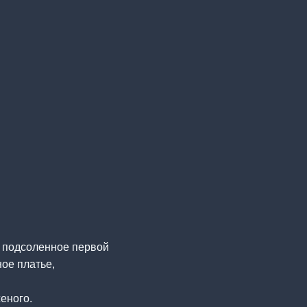
ь подсоленное первой
ное платье,
еного.