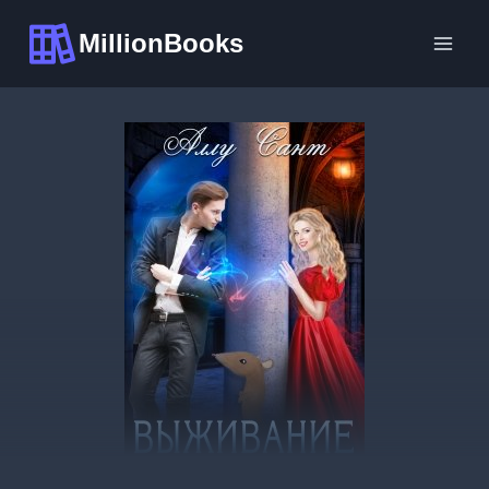
Перейти
MillionBooks
к
содержимому