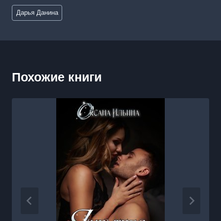
Метки
Дарья Данина
записи:
Похожие книги