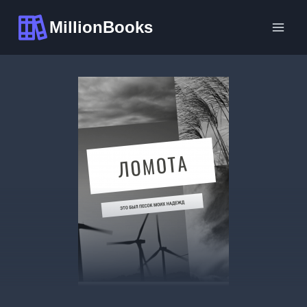
Перейти
MillionBooks
к
содержимому