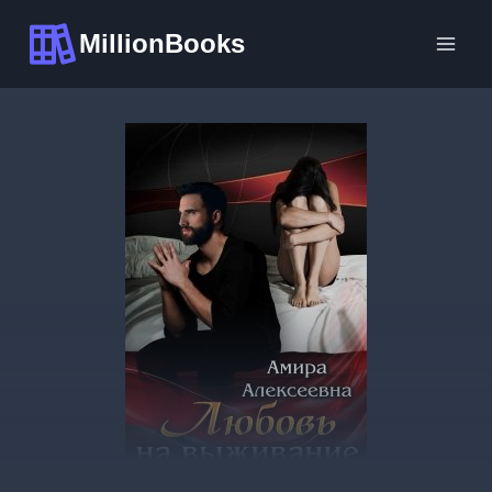
Перейти
MillionBooks
к
содержимому