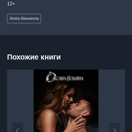
12+
Метки
Amira Alexeevna
записи:
Похожие книги