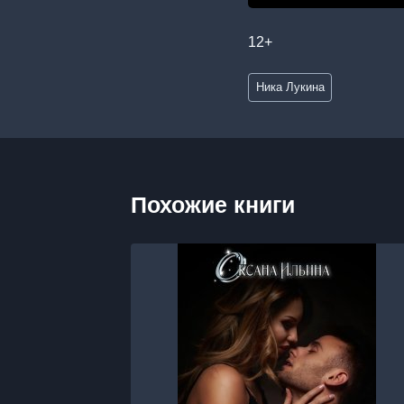
12+
Метки
Ника Лукина
записи:
Похожие книги