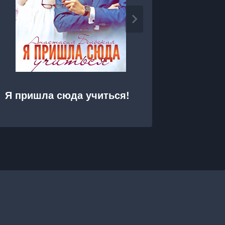
Я пришла сюда учиться!
Я ошиб