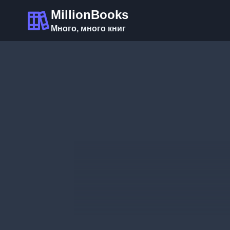
Перейти
MillionBooks
к
Много, много книг
содержимому