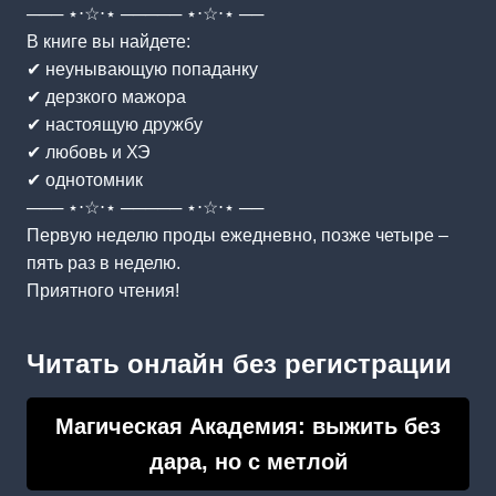
─── ⋆⋅☆⋅⋆ ───── ⋆⋅☆⋅⋆ ──
В книге вы найдете:
✔ неунывающую попаданку
✔ дерзкого мажора
✔ настоящую дружбу
✔ любовь и ХЭ
✔ однотомник
─── ⋆⋅☆⋅⋆ ───── ⋆⋅☆⋅⋆ ──
Первую неделю проды ежедневно, позже четыре –
пять раз в неделю.
Приятного чтения!
Читать онлайн без регистрации
Магическая Академия: выжить без
дара, но с метлой