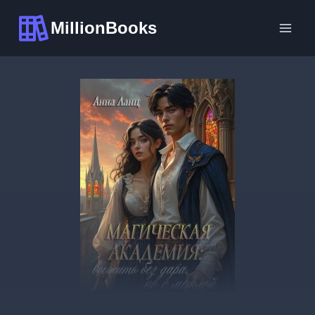
Перейти
MillionBooks
к
содержимому