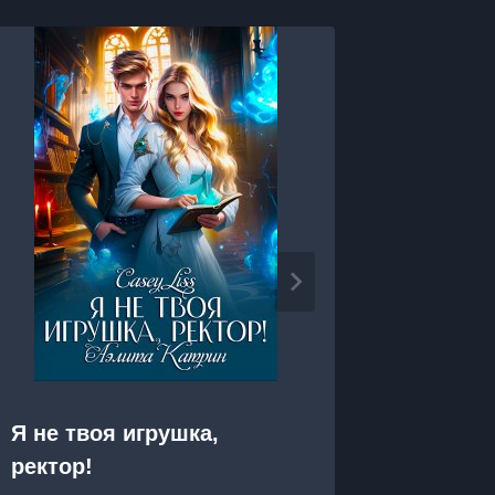
Я готов
Я не твоя игрушка,
профе
ректор!