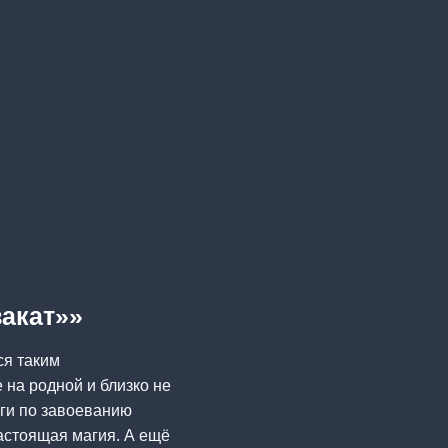
закат»»
ся таким
 на родной и близко не
риги по завоеванию
настоящая магия. А ещё