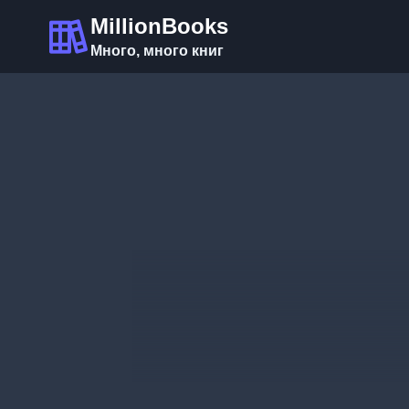
Перейти
MillionBooks
к
Много, много книг
содержимому