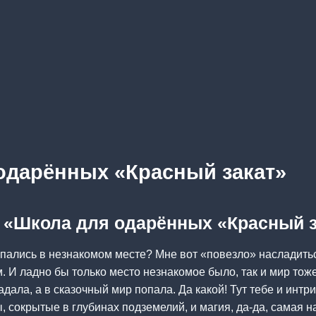
одарённых «Красный закат»
а «Школа для одарённых «Красный 
пались в незнакомом месте? Мне вот «повезло» насладить
И ладно бы только место незнакомое было, так и мир тоже
адала, а в сказочный мир попала. Да какой! Тут тебе и инт
ы, сокрытые в глубинах подземелий, и магия, да-да, самая 