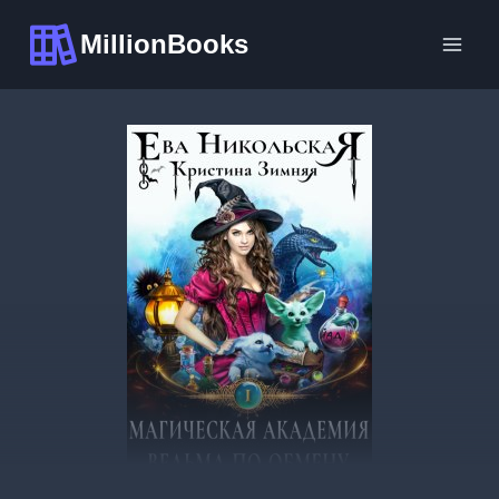
Перейти
MillionBooks
к
содержимому