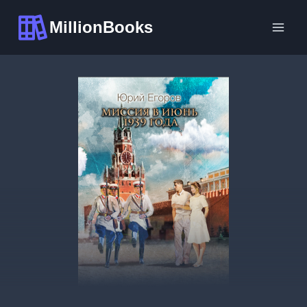
Перейти
MillionBooks
к
содержимому