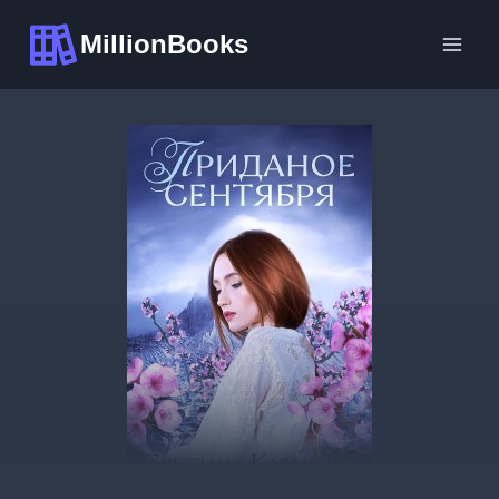
Перейти
MillionBooks
к
содержимому