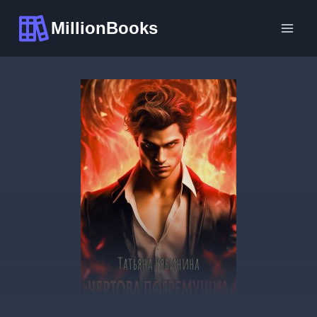
Перейти
MillionBooks
к
содержимому