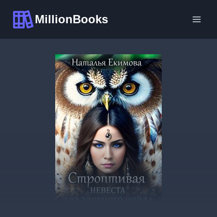
Перейти
MillionBooks
к
содержимому