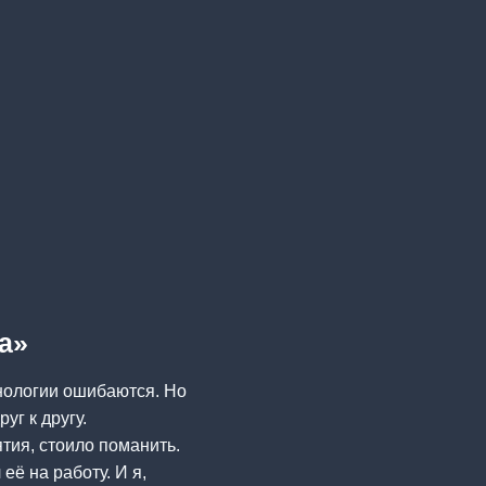
а»
нологии ошибаются. Но
уг к другу.
тия, стоило поманить.
её на работу. И я,