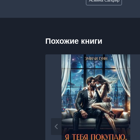
Ясмина Сапфир
записи:
Похожие книги