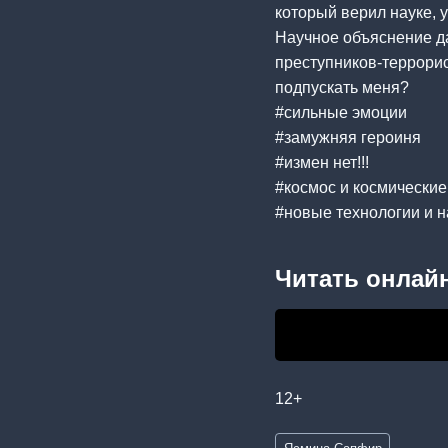
который верил науке, 
Научное объяснение да
преступников-террорис
подпускать меня?
#сильные эмоции
#замужняя героиня
#измен нет!!!
#космос и космические
#новые технологии и 
Читать онлайн
12+
Метки