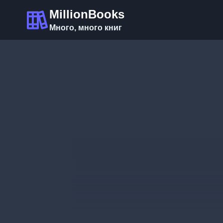
Перейти
MillionBooks
к
Много, много книг
содержимому