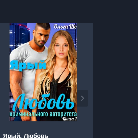
Ярый. Любовь
Я тебя