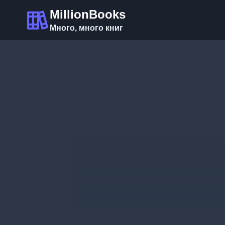
Перейти
MillionBooks
к
Много, много книг
содержимому