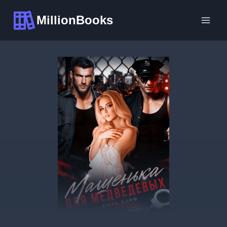
Перейти
MillionBooks
к
содержимому