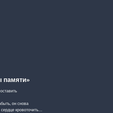
и
ы памяти»
 оставить
абыть, он снова
л сердце кровоточить…