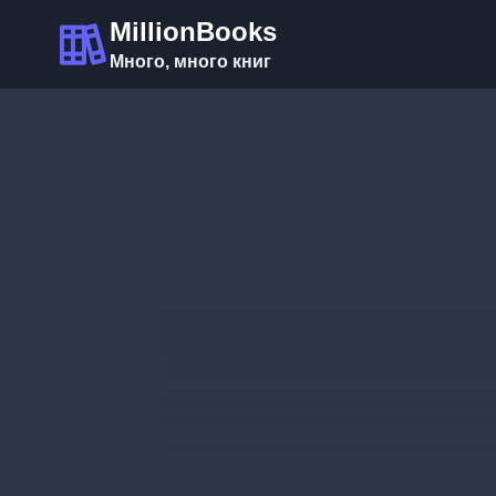
Перейти
MillionBooks
к
Много, много книг
содержимому