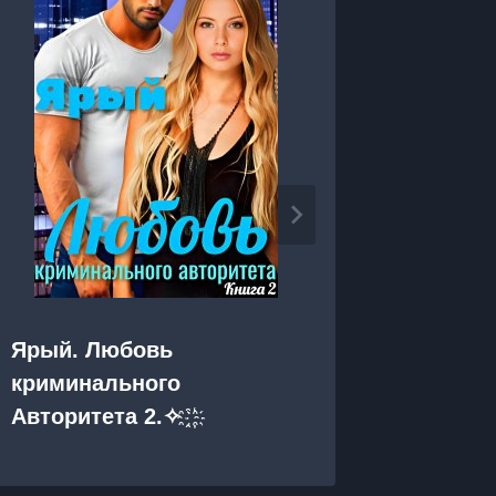
Ярый. Любовь
Я тебя
криминального
Авторитета 2.✧ ҈ ҉