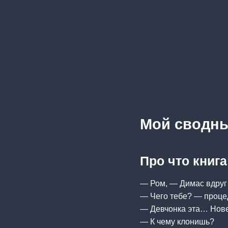
Мой сводны
Про что книг
— Ром, — Димас вдруг 
— Чего тебе? — проце
— Девчонка эта… Нове
— К чему клонишь?