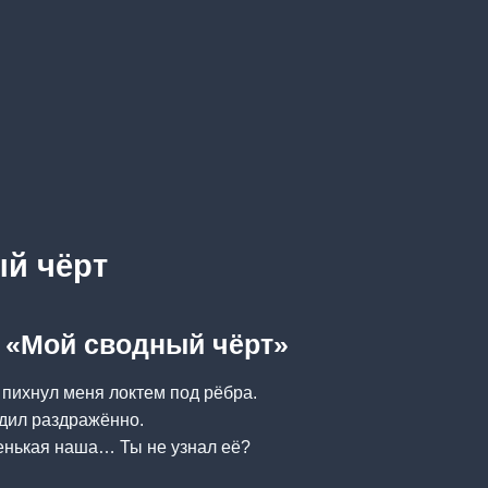
й чёрт
а «Мой сводный чёрт»
пихнул меня локтем под рёбра.
дил раздражённо.
нькая наша… Ты не узнал её?