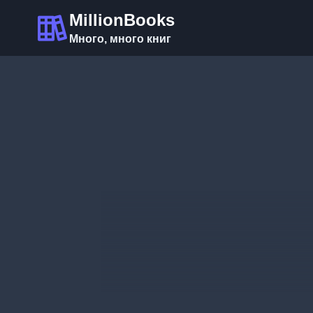
Перейти
MillionBooks
к
Много, много книг
содержимому