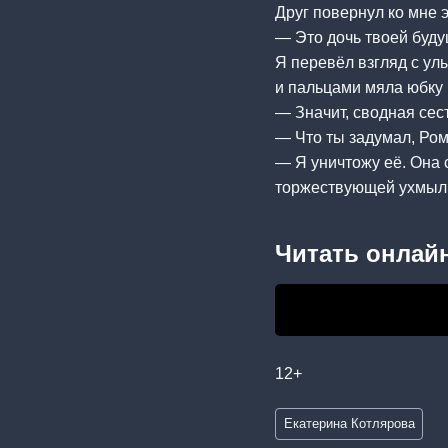
Друг повернул ко мне 
— Это дочь твоей буду
Я перевёл взгляд с ул
и пальцами мяла юбку 
— Значит, сводная сест
— Что ты задумал, Ро
— Я уничтожу её. Она 
торжествующей ухмыл
Читать онлайн
12+
Метки
Екатерина Котлярова
записи: