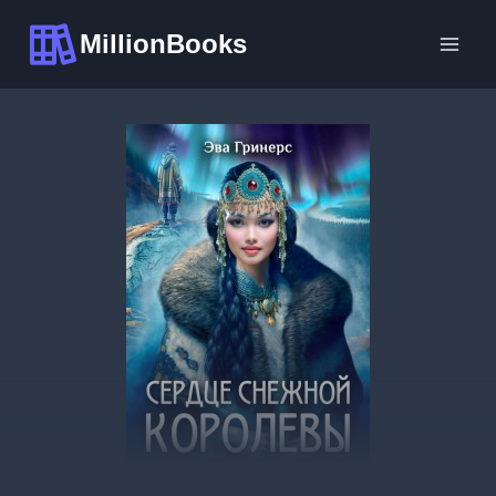
Перейти
MillionBooks
к
содержимому