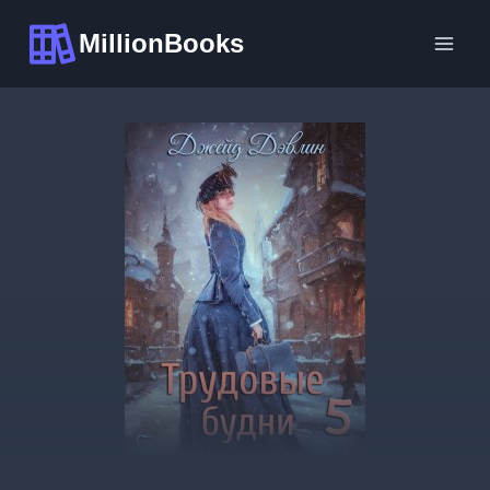
Перейти
MillionBooks
к
содержимому